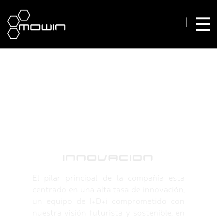
MOWIN
TECHnologies
INNOVACION
El pilar principal de la compañía esta
centrado en una alta tasa de innovación,
un equipo de I+D+i comprometido con
nuestra visión futurista y sostenible, en