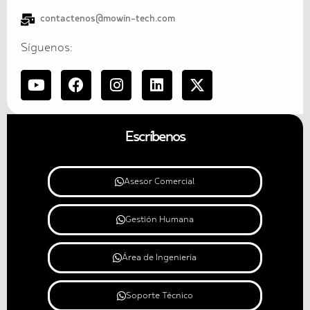
contactenos@mowin-tech.com
Síguenos:
Escríbenos
Asesor Comercial
Gestión Humana
Área de Ingeniería
Soporte Técnico