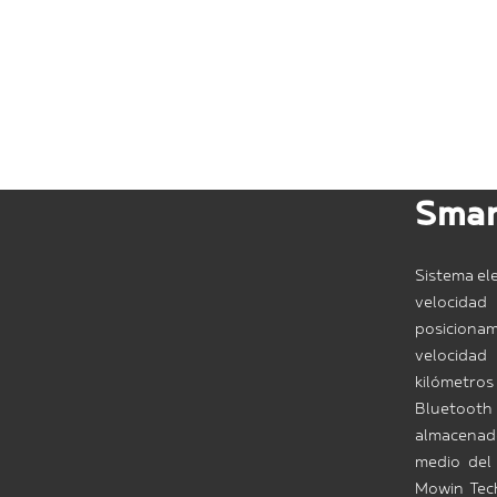
Smar
Sistema ele
velocida
posiciona
velocida
kilómetros
Bluetooth
almacenado
medio del 
Mowin Tech