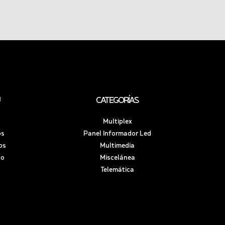
CATEGORÍAS
Multiplex
os
Panel Informador Led
os
Multimedia
to
Miscelánea
Telemática