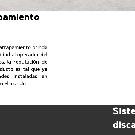
apamiento
 atrapamiento brinda
lidad al operador del
s, la reputación de
oducto es tal que ya
es instaladas en
do el mundo.
Sist
disc