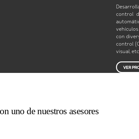
Desarrol
control 
automáti
vehículos
con dive
control (
visual, etc
VER PR
con uno de nuestros asesores