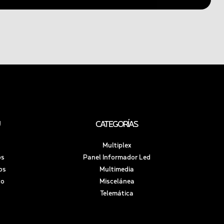
CATEGORÍAS
Multiplex
os
Panel Informador Led
os
Multimedia
to
Miscelánea
Telemática