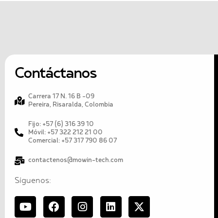
Contáctanos
Carrera 17 N. 16 B -09
Pereira, Risaralda, Colombia
Fijo: +57 (6) 316 39 10
Móvil: +57 322 212 21 00
Comercial: +57 317 790 86 07
contactenos@mowin-tech.com
Síguenos: