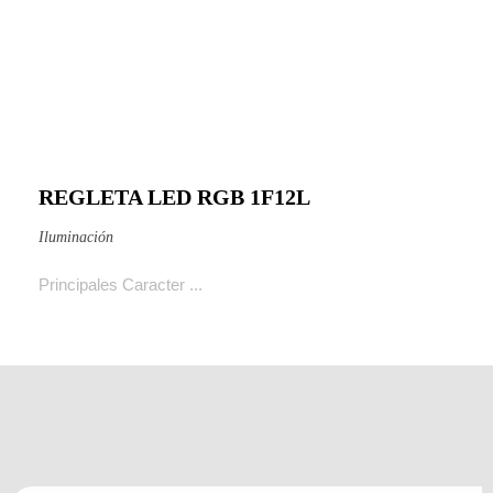
REGLETA LED RGB 1F12L
Ver producto
Iluminación
Principales Caracter ...