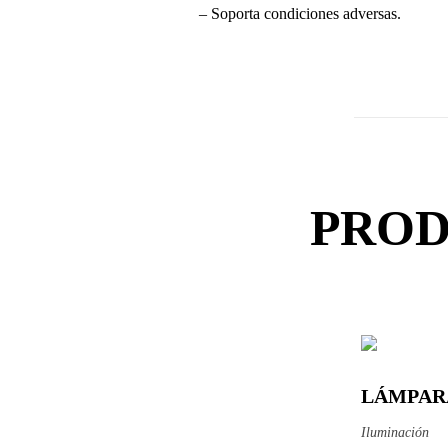
– Soporta condiciones adversas.
PROD
LÁMPARA
Ver pro
Iluminación