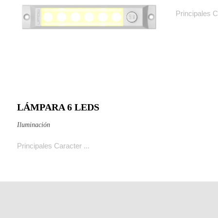
Principales Ca
LÁMPARA 6 LEDS
Ver producto
Iluminación
Principales Caracter ...