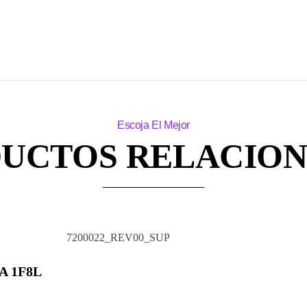
UCTOS RELACIO
 1F8L
ducto