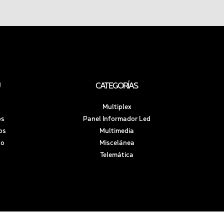
CATEGORÍAS
Multiplex
os
Panel Informador Led
os
Multimedia
to
Miscelánea
Telemática