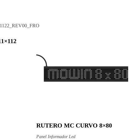
1×112
RUTERO MC CURVO 8×80
Ver producto
Panel Informador Led