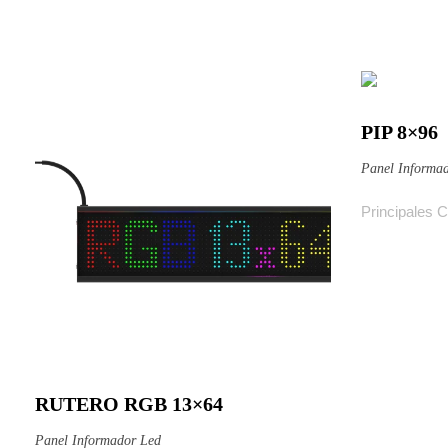
PIP 8×96
Ver pro
Panel Informa
Principales Ca
RUTERO RGB 13×64
Ver producto
Panel Informador Led