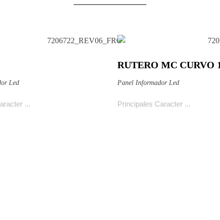
RUTERO MC CURVO 1
ducto
Ver producto
dor Led
Panel Informador Led
racter ...
Principales Caracter ...