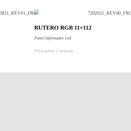
RUTERO RGB 11×112
Ver producto
Panel Informador Led
Principales Caracter ...