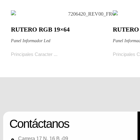
RUTERO RGB 19×64
RUTERO 
Ver producto
Ver pro
Panel Informador Led
Panel Informa
Principales Caracter ...
Principales Ca
Contáctanos
Carrera 17 N. 16 B -09