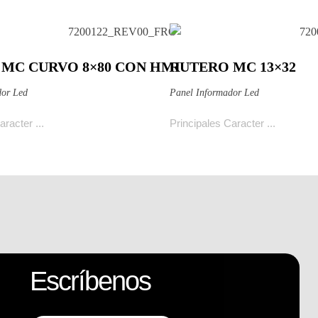
MC CURVO 8×80 CON HMI
RUTERO MC 13×32
ducto
Ver producto
dor Led
Panel Informador Led
racter ...
Principales Caracter ...
Escríbenos