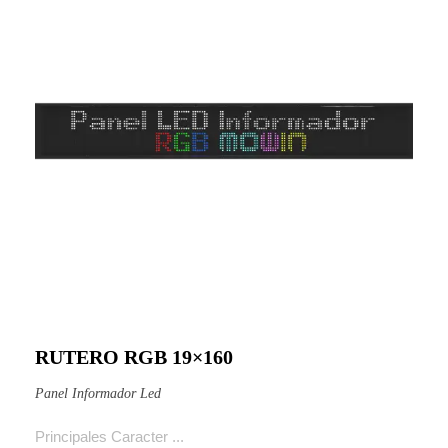
RUTERO RGB 19×160
Ver producto
Panel Informador Led
Principales Caracter ...