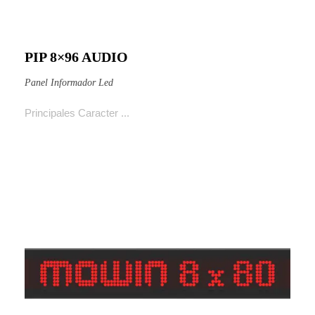
PIP 8×96 AUDIO
Ver producto
Panel Informador Led
Principales Caracter ...